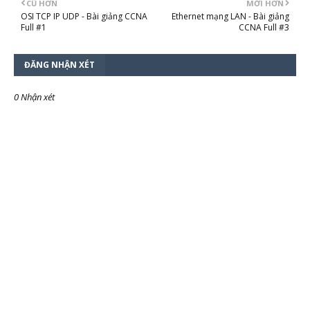
CŨ HƠN
MỚI HƠN
OSI TCP IP UDP - Bài giảng CCNA
Ethernet mạng LAN - Bài giảng
Full #1
CCNA Full #3
ĐĂNG NHẬN XÉT
0 Nhận xét