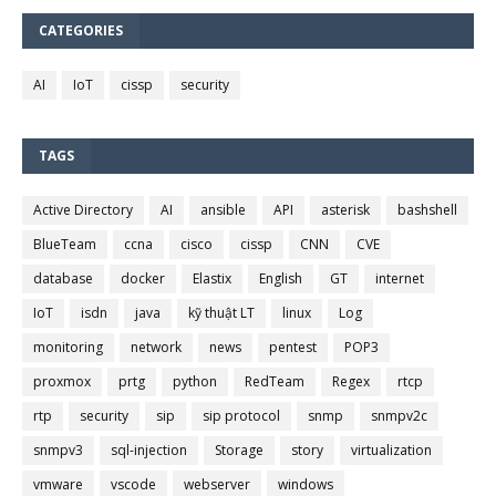
CATEGORIES
AI
IoT
cissp
security
TAGS
Active Directory
AI
ansible
API
asterisk
bashshell
BlueTeam
ccna
cisco
cissp
CNN
CVE
database
docker
Elastix
English
GT
internet
IoT
isdn
java
kỹ thuật LT
linux
Log
monitoring
network
news
pentest
POP3
proxmox
prtg
python
RedTeam
Regex
rtcp
rtp
security
sip
sip protocol
snmp
snmpv2c
snmpv3
sql-injection
Storage
story
virtualization
vmware
vscode
webserver
windows