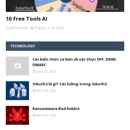
10 Free Tools AI
MrTech.VN
Tháng 12 19, 2023
TECHNOLOGY
Các kiến thức cơ bản về xác thực SPF, DKIM,
DMARC
June 22, 2022
OAuth2 là gì? Các luồng trong OAuth2
April 26, 2022
Ransomware Bad Rabbit
April 26, 2022