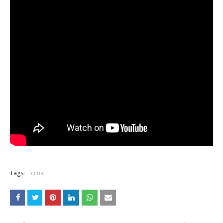
Tags:
ccna