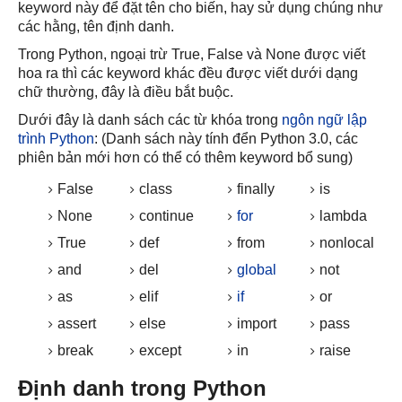
keyword này để đặt tên cho biến, hay sử dụng chúng như
các hằng, tên định danh.
Trong Python, ngoại trừ True, False và None được viết
hoa ra thì các keyword khác đều được viết dưới dạng
chữ thường, đây là điều bắt buộc.
Dưới đây là danh sách các từ khóa trong
ngôn ngữ lập
trình Python
: (Danh sách này tính đển Python 3.0, các
phiên bản mới hơn có thể có thêm keyword bổ sung)
False
class
finally
is
None
continue
for
lambda
True
def
from
nonlocal
and
del
global
not
as
elif
if
or
assert
else
import
pass
break
except
in
raise
Định danh trong Python