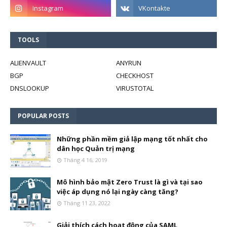
TOOLS
ALIENVAULT
ANYRUN
BGP
CHECKHOST
DNSLOOKUP
VIRUSTOTAL
POPULAR POSTS
Những phần mềm giả lập mạng tốt nhất cho
dân học Quản trị mạng
Tháng 4 16, 2019
Mô hình bảo mật Zero Trust là gì và tại sao
việc áp dụng nó lại ngày càng tăng?
Tháng 11 23, 2022
Giải thích cách hoạt động của SAML