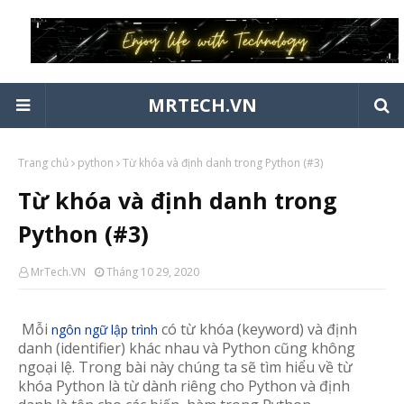
MRTECH.VN
Trang chủ
python
Từ khóa và định danh trong Python (#3)
Từ khóa và định danh trong
Python (#3)
MrTech.VN
Tháng 10 29, 2020
Mỗi
có từ khóa (keyword) và định
ngôn ngữ lập trình
danh (identifier) khác nhau và Python cũng không
ngoại lệ. Trong bài này chúng ta sẽ tìm hiểu về từ
khóa Python là từ dành riêng cho Python và định