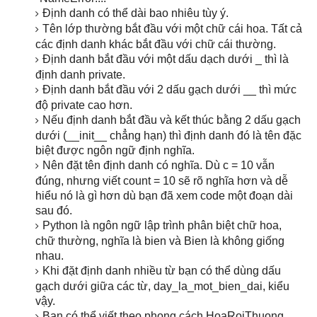
Định danh có thể dài bao nhiêu tùy ý.
Tên lớp thường bắt đầu với một chữ cái hoa. Tất cả
các định danh khác bắt đầu với chữ cái thường.
Định danh bắt đầu với một dấu dạch dưới _ thì là
định danh private.
Định danh bắt đầu với 2 dấu gạch dưới __ thì mức
độ private cao hơn.
Nếu định danh bắt đầu và kết thúc bằng 2 dấu gạch
dưới (__init__ chẳng hạn) thì định danh đó là tên đặc
biệt được ngôn ngữ định nghĩa.
Nên đặt tên định danh có nghĩa. Dù c = 10 vẫn
đúng, nhưng viết count = 10 sẽ rõ nghĩa hơn và dễ
hiểu nó là gì hơn dù bạn đã xem code một đoạn dài
sau đó.
Python là ngôn ngữ lập trình phân biệt chữ hoa,
chữ thường, nghĩa là bien và Bien là không giống
nhau.
Khi đặt định danh nhiều từ bạn có thể dùng dấu
gạch dưới giữa các từ, day_la_mot_bien_dai, kiểu
vậy.
Bạn có thể viết theo phong cách HoaRoiThuong