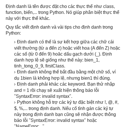
Định danh là tên được đặt cho các thực thể như class,
function, biến,... trong Python. Nó giúp phân biệt thực thể
này với thực thể khác.
Quy tắc viết định danh và vài tips cho định danh trong
Python:
Định danh có thể là sự kết hợp giữa các chữ cái
viết thường (từ a đến z) hoặc viết hoa (A đến Z) hoặc
các số (từ 0 đến 9) hoăc dấu gạch dưới (_). Định
danh hợp lệ sẽ giống như thế này: bien_1,
tinh_tong_0_9, firstClass.
Định danh không thể bắt đầu bằng một chữ số, ví
dụ 1bien là không hợp lệ, nhưng bien1 thì đúng.
Định danh phải khác các keyword. Bạn thử nhập
and = 1 rồi chạy sẽ xuất hiện thông báo lỗi
"SyntaxError: invalid syntax".
Python không hỗ trợ các ký tự đặc biệt như !, @, #,
$, %,... trong định danh. Nếu cố tình gán các ký tự
này trong định danh bạn cũng sẽ nhận được thông
báo lỗi "SyntaxError: invalid syntax" hoặc
"NameError:..."