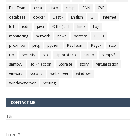
BlueTeam
ccna
cisco
cissp
CNN
CVE
database
docker
Elastix
English
GT
internet
IoT
isdn
java
kỹ thuật LT
linux
Log
monitoring
network
news
pentest
POP3
proxmox
prtg
python
RedTeam
Regex
rtcp
rtp
security
sip
sip protocol
snmp
snmpv2c
snmpv3
sql-injection
Storage
story
virtualization
vmware
vscode
webserver
windows
WindowsServer
Writing
CONTACT ME
Tên
Email
*