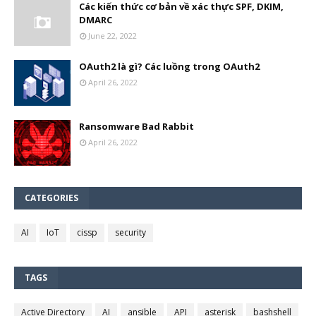
Các kiến thức cơ bản về xác thực SPF, DKIM,
DMARC
June 22, 2022
OAuth2 là gì? Các luồng trong OAuth2
April 26, 2022
Ransomware Bad Rabbit
April 26, 2022
CATEGORIES
AI
IoT
cissp
security
TAGS
Active Directory
AI
ansible
API
asterisk
bashshell