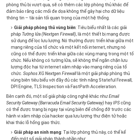
phòng thủ bị vượt qua, sẽ có thêm các lớp phòng thủ khác để
đảm bảo rằng các mối đe dọa không thể gây hại cho dữ liệu
thông tin – tài sản tối quan trọng của một hệ thống.
Giải pháp phòng thủ vùng biên
: Tiêu biểu nhất là các giải
pháp
Tường lửa (Nextgen Firewall)
, là một thiết bị mạng được
sử dụng để lọc lưu lượng. Nó thường được triển khai giữa một
mạng riêng của tổ chức và một kết nối internet, nhưng nó
cũng có thể được triển khai giữa các vùng mạng trong một tổ
chức. Nếu không có tường lửa, sẽ không thể ngăn chặn lưu
lượng độc hại từ internet xâm nhập vào mạng riêng của tổ
chức.
Sophos XG Nextgen Firewall
là một giải pháp phòng thủ
vùng biên tiêu biểu với đầy đủ các tính năng Stateful Firewall,
DPI Engine, TLS Inspection và FastPath Acceleration.
Bên cạnh đó, một số giải pháp công nghệ khác như
Email
Security Gateway (Barracuda Email Security Gateway)
hay
IPS
cũng
có thể được trang bị ngay tại vùng biên để chống đỡ trước các
hành vi xâm nhập của hacker qua lưu lượng thư điện tử hoặc
khai thác lỗ hổng giao thức.
Giải pháp an ninh mạng
: Tại lớp phòng thủ này, có thể kể
đến một số giải pháp thành phần như: