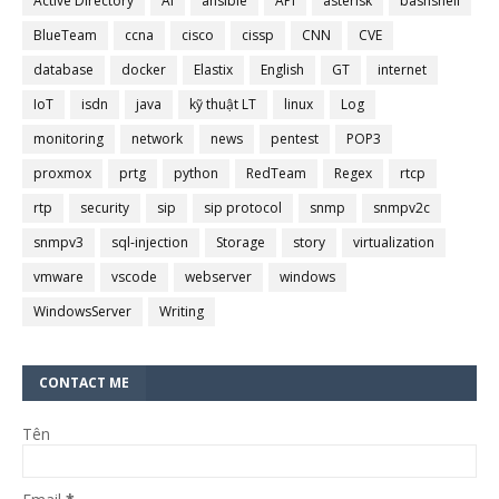
Active Directory
AI
ansible
API
asterisk
bashshell
BlueTeam
ccna
cisco
cissp
CNN
CVE
database
docker
Elastix
English
GT
internet
IoT
isdn
java
kỹ thuật LT
linux
Log
monitoring
network
news
pentest
POP3
proxmox
prtg
python
RedTeam
Regex
rtcp
rtp
security
sip
sip protocol
snmp
snmpv2c
snmpv3
sql-injection
Storage
story
virtualization
vmware
vscode
webserver
windows
WindowsServer
Writing
CONTACT ME
Tên