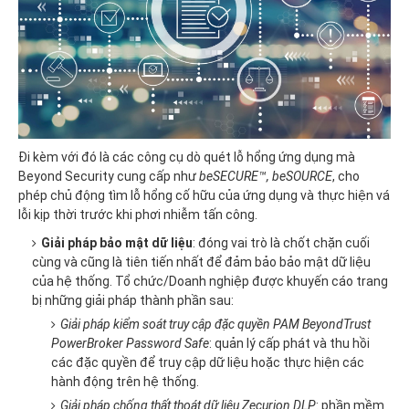
Đi kèm với đó là các công cụ dò quét lỗ hổng ứng dụng mà
Beyond Security cung cấp như
beSECURE™, beSOURCE
, cho
phép chủ động tìm lỗ hổng cố hữu của ứng dụng và thực hiện vá
lỗi kịp thời trước khi phơi nhiễm tấn công.
Giải pháp bảo mật dữ liệu
: đóng vai trò là chốt chặn cuối
cùng và cũng là tiên tiến nhất để đảm bảo bảo mật dữ liệu
của hệ thống. Tổ chức/Doanh nghiệp được khuyến cáo trang
bị những giải pháp thành phần sau:
Giải pháp kiểm soát truy cập đặc quyền PAM BeyondTrust
PowerBroker Password Safe
: quản lý cấp phát và thu hồi
các đặc quyền để truy cập dữ liệu hoặc thực hiện các
hành động trên hệ thống.
Giải pháp chống thất thoát dữ liệu Zecurion DLP
: phần mềm