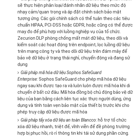
sẽ thực hiện phân loại/đánh nhãn dữ liệu theo mức độ
nhạy cảm/quan trọng và áp đặt chính sách bảo mật
tương ứng. Các gói chính sách có thể tuân theo các tiêu
chuẩn HIPAA, PCI-DSS hoặc GDPR, hoặc cũng có thể được
may đo để phù hợp với luồng nghiệp vụ của tổ chức.
Zecurion DLP phòng chống mất mát dữ liệu, theo dõi và
kiểm soát các hoạt động trên endpoint, lọc luồng dữ liệu
trên mạng công ty và theo dõi dữ liệu trên đám mây để
bảo vệ dữ liệu ở trạng thái nghỉ, chuyển động và đang sử
dụng
Giải pháp mã hóa dữ liệu Sophos SafeGuard
Enterprise:
Sophos SafeGuard cho phép mã hóa dữ liệu
ngay sau khi được tạo ra và luôn luôn được mã hóa khi di
chuyển ở bất cứ đâu. Mã hóa đồng bộ chủ động bảo vệ dữ
liệu của bạn bằng cách liên tục xác thực người dùng, ứng
dụng và tính toàn vẹn bảo mật của thiết bị trước khi cho
phép truy cập dữ liệu được mã hóa
Giải pháp tẩy xóa dữ liệu an toàn Blancco
: hỗ trợ tổ chức
xóa dữ liệu nhanh, triệt để, vĩnh viễn để đề phòng trường
hợp bị phục hồi, rò rỉ thông tin khi tái sử dụng phần cứng.