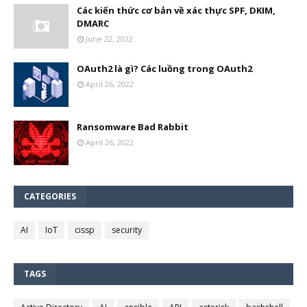
Các kiến thức cơ bản về xác thực SPF, DKIM,
DMARC
June 22, 2022
OAuth2 là gì? Các luồng trong OAuth2
April 26, 2022
Ransomware Bad Rabbit
April 26, 2022
CATEGORIES
AI
IoT
cissp
security
TAGS