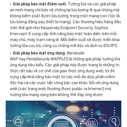
Giải pháp bảo mật điểm cuối
: Tường lửa và các giải pháp
an ninh mạng chỉ bảo vệ chống lại lưu lượng đi qua chúng mà
không kiểm soát được lưu lượng trong một mạng con (tức là
lưu lượng đằng sau thiết bị mạng). Các thương hiệu hàng đầu
trên thế giới như Kaspersky Endpoint Security, Sophos
Intercept-X cung cấp tính năng bảo mật toàn diện trên mỗi
máy chủ, máy trạm riêng lẻ. Mỗi điểm cuối sẽ được triển khai
tường lửa cục bộ, công cụ chống mã độc và dịch vụ IDS/IPS.
Giải pháp bảo mật ứng dụng:
Barracuda
WAF
hay
PentaSecurity WAPPLES
là những giải pháp tường lửa
ứng dụng tiêu biểu. Các giải pháp này được trang bị những tri
thức rất sâu về cơ chế của giao thức ứng dụng web, từ đó
cung cấp khả năng bảo mật từ các mối đe dọa, phần mềm
độc hại và các cuộc tấn công bậc cao khác đối với ứng dụng
web (các trang web thường được public ra Internet) mà
tường lửa mạng vùng biên không thể đáp ứng được.