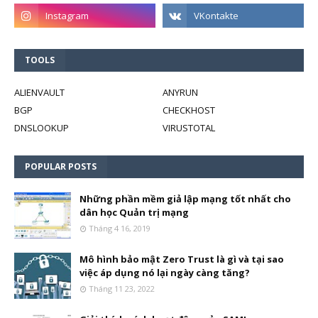
TOOLS
ALIENVAULT
ANYRUN
BGP
CHECKHOST
DNSLOOKUP
VIRUSTOTAL
POPULAR POSTS
Những phần mềm giả lập mạng tốt nhất cho
dân học Quản trị mạng
Tháng 4 16, 2019
Mô hình bảo mật Zero Trust là gì và tại sao
việc áp dụng nó lại ngày càng tăng?
Tháng 11 23, 2022