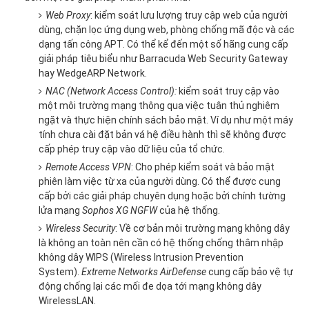
Web Proxy
: kiểm soát lưu lượng truy cập web của người
dùng, chặn lọc ứng dụng web, phòng chống mã độc và các
dạng tấn công APT. Có thể kể đến một số hãng cung cấp
giải pháp tiêu biểu như Barracuda Web Security Gateway
hay WedgeARP Network.
NAC (Network Access Control):
kiểm soát truy cập vào
một môi trường mạng thông qua việc tuân thủ nghiêm
ngặt và thực hiện chính sách bảo mật. Ví dụ như một máy
tính chưa cài đặt bản vá hệ điều hành thì sẽ không được
cấp phép truy cập vào dữ liệu của tổ chức.
Remote Access VPN
: Cho phép kiểm soát và bảo mật
phiên làm việc từ xa của người dùng. Có thể được cung
cấp bởi các giải pháp chuyên dụng hoặc bởi chính tường
lửa mạng
Sophos XG NGFW
của hệ thống.
Wireless Security
: Về cơ bản môi trường mạng không dây
là không an toàn nên cần có hệ thống chống thâm nhập
không dây WIPS (Wireless Intrusion Prevention
System).
Extreme Networks AirDefense
cung cấp bảo vệ tự
động chống lại các mối đe dọa tới mạng không dây
WirelessLAN.